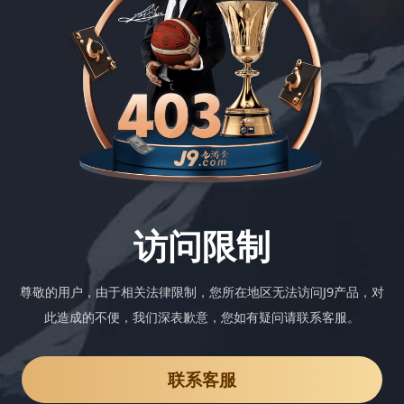
访问限制
尊敬的用户，由于相关法律限制，您所在地区无法访问J9产品，对
此造成的不便，我们深表歉意，您如有疑问请联系客服。
联系客服