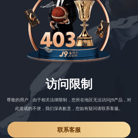
访问限制
尊敬的用户，由于相关法律限制，您所在地区无法访问J9产品，对
此造成的不便，我们深表歉意，您如有疑问请联系客服。
联系客服