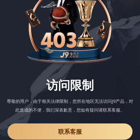
访问限制
尊敬的用户，由于相关法律限制，您所在地区无法访问J9产品，对
此造成的不便，我们深表歉意，您如有疑问请联系客服。
联系客服