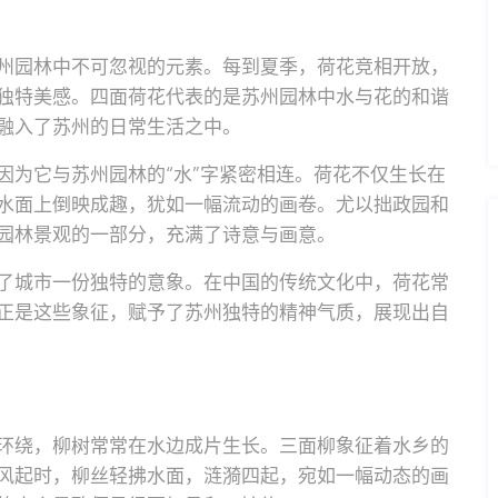
州园林中不可忽视的元素。每到夏季，荷花竞相开放，
独特美感。四面荷花代表的是苏州园林中水与花的和谐
融入了苏州的日常生活之中。
因为它与苏州园林的“水”字紧密相连。荷花不仅生长在
水面上倒映成趣，犹如一幅流动的画卷。尤以拙政园和
园林景观的一部分，充满了诗意与画意。
了城市一份独特的意象。在中国的传统文化中，荷花常
正是这些象征，赋予了苏州独特的精神气质，展现出自
环绕，柳树常常在水边成片生长。三面柳象征着水乡的
风起时，柳丝轻拂水面，涟漪四起，宛如一幅动态的画