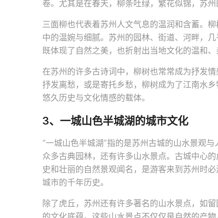
卷。尤其是在春天，柳条吐绿，繁花似锦，苏州
三面柳也代表着苏州人文气息的温润和含蓄。柳
中的温婉与细腻。苏州的园林、街道、河畔，几
既体现了自然之美，也折射出当地文化的温和、
在苏州的许多古诗词中，柳树也常常成为抒发情
抒发离愁，或是寄托乡愁，柳树成为了江南水乡
悠久历史与文化情感的载体。
3、一城山色半城湖的城市文化
“一城山色半城湖”指的是苏州古城的山水景观与
众多古典园林，还有许多山水景点。古城中心的
史和壮丽的自然景观闻名，是游客来到苏州时必
城市的千年历史。
除了虎丘，苏州还有许多著名的山水景点，如留
的文化底蕴。这些山水景点不仅仅是自然的产物