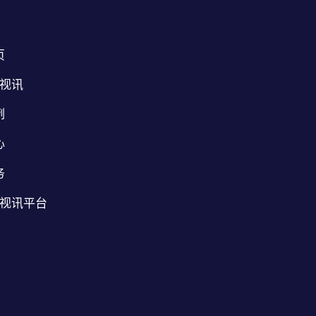
页
B视讯
例
心
务
B视讯平台