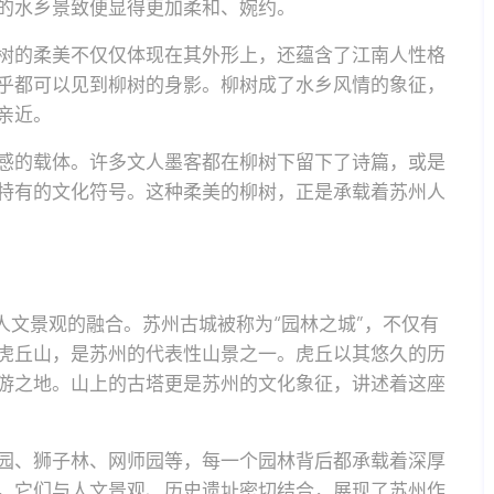
的水乡景致便显得更加柔和、婉约。
树的柔美不仅仅体现在其外形上，还蕴含了江南人性格
乎都可以见到柳树的身影。柳树成了水乡风情的象征，
亲近。
感的载体。许多文人墨客都在柳树下留下了诗篇，或是
特有的文化符号。这种柔美的柳树，正是承载着苏州人
人文景观的融合。苏州古城被称为“园林之城”，不仅有
虎丘山，是苏州的代表性山景之一。虎丘以其悠久的历
游之地。山上的古塔更是苏州的文化象征，讲述着这座
园、狮子林、网师园等，每一个园林背后都承载着深厚
，它们与人文景观、历史遗址密切结合，展现了苏州作