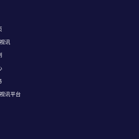
页
B视讯
例
心
务
B视讯平台