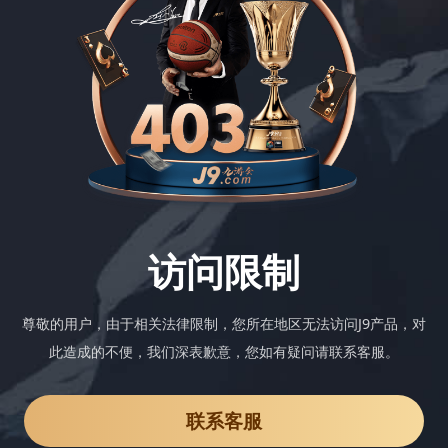
访问限制
尊敬的用户，由于相关法律限制，您所在地区无法访问J9产品，对
此造成的不便，我们深表歉意，您如有疑问请联系客服。
联系客服